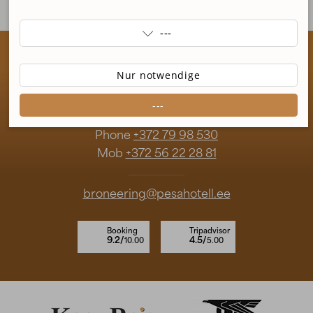
---

Kagureis OÜ
---
Nur notwendige
Uus tn. 5 63308 Põlva
Fahranweisungen
---
---
---
Phone
+372 79 98 530
Mob
+372 56 22 28 81
---
broneering@pesahotell.ee
Booking
Tripadvisor
9.2/
4.5/
10.00
5.00