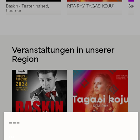
Baskin - Teater, naised,
RITA RAY “TAGASI KOJU”
Sadu
huumor
Veranstaltungen in unserer
Region
---
Baskin - Teater, naised,
RITA RAY “TAGASI KOJU”
Sa
huumor
---