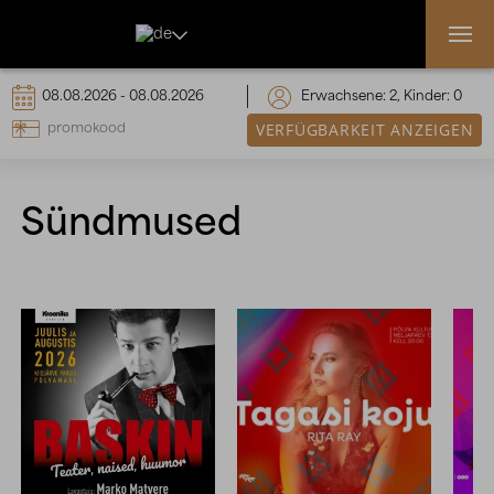

Erwachsene:
2
, Kinder:
0
VERFÜGBARKEIT ANZEIGEN
Sündmused